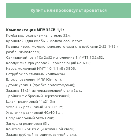
Купить или проконсультироваться
Комплектация МПУ 32СВ-1,1 :
Колба молокоприемная стекло 32л.
Кронштейн для колбы и молочного насоса
Крышка нерж. молокоприемного узла с патрубками 2-52, 1-16 и
разбрызгивателем;
Санитарный трап 10л 2х52 исполнение 1 ИМТ1.10.2х52;
Корпус фильтра угловой нержавеющий 620х32;
Насос молочный ИМТ110 1.1 кВт 380В;
Патрубок со сливным колпачком
Блок управления МПУ (Omron);
Датчик уровня (пробка с электродами);
Зажима 13х24 из нержавеющей стали 2шт.;
Тройник Y-образный нержавеющий;
Шланг резиновый 11х21 3м
Угольник резиновый 50х50 2шт;
Угольник резиновый 40х40 1шт;
Ввод молочный 50х63 2шт;
Заглушка резиновая 63 ;
Консоли L-250 из оцинкованной стали;
Зажим трубный из оцинкованной стали;